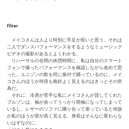
プ
filter
メイコさんは人より特別に手足が長いと思う。それは
二人でダンスパフォーマンスをするようなミュージック
ビデオの撮影があるとよくわかる。
リハーサルの合間の休憩時間に、私は自分のスマート
フォンで撮ったパフォーマンスを確認しながら改めて思
った。ユニゾンの歌を同じ振付で踊っているのに、メイ
コさんのほうが何倍も格好よく見えるのはきっとその所
為だ。
それに、冷房が苦手な私にメイコさんが貸してくれた
ブルゾンは、袖が余ってうっかり萌袖になってしまって
いるし、レザーのソファに隣り合って座っていると何故
か私のほうが背が高く見える。身長はそんなに変わらな
いはずなのに。