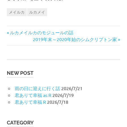
メイルカ
ルカメイ
前
投
ルカメイルカのモジュールの話
の
次
2019年末～2020年始のシムクリプトン家
稿
記
の
事:
記
ナ
事:
ビ
NEW POST
ゲ
雨の日に迎えに行く話
2026/7/21
ー
君ありて幸福 as R
2026/7/19
君ありて幸福 R
2026/7/18
シ
ョ
CATEGORY