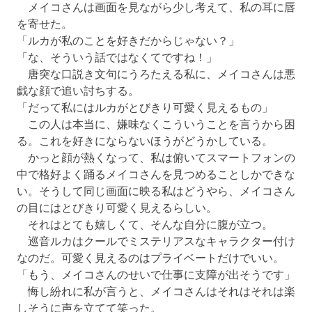
メイコさんは画面を見ながら少し考えて、私の耳に唇
を寄せた。
「ルカが私のことを好きだからじゃない？」
「な、そういう話ではなくてですね！」
唐突な口説き文句にうろたえる私に、メイコさんは悪
戯な顔で追い討ちする。
「だって私にはルカがとびきり可愛く見えるもの」
この人は本当に、嫌味なくこういうことを言うから困
る。これを好きにならないほうがどうかしている。
かっと顔が熱くなって、私は俯いてスマートフォンの
中で格好よく踊るメイコさんを見つめることしかできな
い。そうして同じ画面に映る私はどうやら、メイコさん
の目にはとびきり可愛く見えるらしい。
それはとても嬉しくて、そんな自分に腹が立つ。
巡音ルカはクールでミステリアスなキャラクター付け
なのだ。可愛く見えるのはプライベートだけでいい。
「もう、メイコさんのせいで仕事に支障が出そうです」
悔し紛れに私が言うと、メイコさんはそれはそれは楽
しそうに声を立てて笑った。