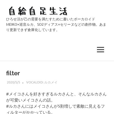
自
ひろせ涼が己の需要を満たすために書いたボーカロイド
給
MEIKO×巡音ルカ、SO2ディアス×セリーヌなどの創作物。あま
り更新できず倉庫化しています。
自
足
MENU
生
コ
活
ン
filter
テ
ン
2020/5/5
HIROSERYO
VOCALOID: ルカメイ
ツ
#メイコさんを好きすぎるルカさんと、そんなルカさん
へ
が可愛いメイコさんの話。
ス
#ルカさんにはメイコさんが5割増しで素敵に見えるフ
キ
ィルターがかかっている。
ッ