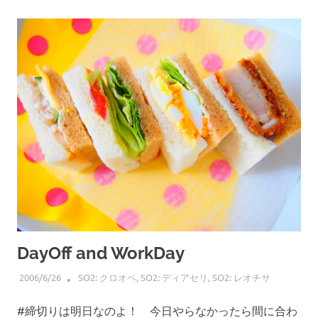
DayOff and WorkDay
2006/6/26
HIROSERYO
SO2: クロオペ
,
SO2: ディアセリ
,
SO2: レオチサ
#締切りは明日なのよ！ 今日やらなかったら間に合わ