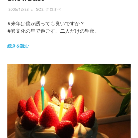
2005/12/28
HIROSERYO
SO2: クロオペ
#来年は僕が誘っても良いですか？
#異文化の星で過ごす、二人だけの聖夜。
続きを読む