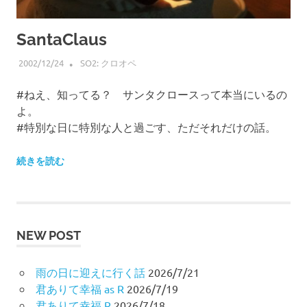
SantaClaus
2002/12/24
HIROSERYO
SO2: クロオペ
#ねえ、知ってる？ サンタクロースって本当にいるの
よ。
#特別な日に特別な人と過ごす、ただそれだけの話。
続きを読む
NEW POST
雨の日に迎えに行く話
2026/7/21
君ありて幸福 as R
2026/7/19
君ありて幸福 R
2026/7/18