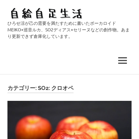
自
ひろせ涼が己の需要を満たすために書いたボーカロイド
給
MEIKO×巡音ルカ、SO2ディアス×セリーヌなどの創作物。あま
り更新できず倉庫化しています。
自
足
MENU
生
コ
活
ン
カテゴリー:
SO2: クロオペ
テ
ン
ツ
へ
ス
キ
ッ