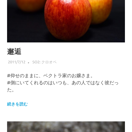
プ
邂逅
2011/7/12
HIROSERYO
SO2: クロオペ
#仰せのままに、ベクトラ家のお嬢さま。
#側にいてくれるのはいつも、あの人ではなく彼だっ
た。
続きを読む