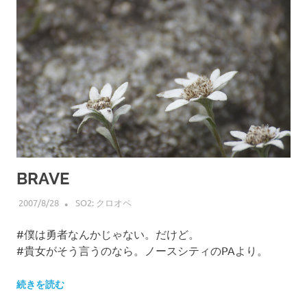
BRAVE
2007/8/28
HIROSERYO
SO2: クロオペ
#僕は勇者なんかじゃない。だけど。
#貴女がそう言うのなら。ノースシティのPAより。
続きを読む