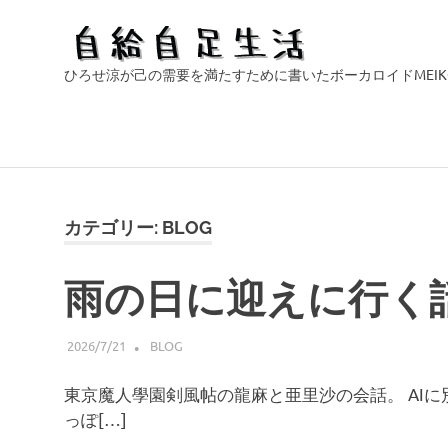
自
ひろせ涼が己の需要を満たすために書いたボーカロイドMEI
給
自
コ
ン
足
テ
カテゴリー:
BLOG
ン
生
ツ
雨の日に迎えに行く
へ
活
ス
キ
2026/7/21
HIROSERYO
BLOG
ッ
東京魔人學園剣風帖の龍麻と亜里沙の会話。 AI
プ
っぽ[…]