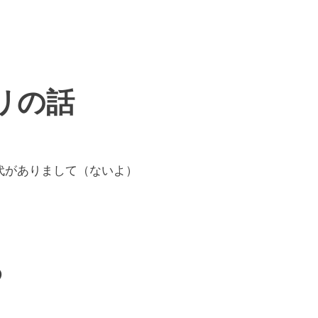
リの話
代がありまして（ないよ）
ろ