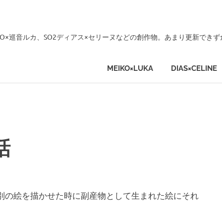
KO×巡音ルカ、SO2ディアス×セリーヌなどの創作物。あまり更新でき
MEIKO×LUKA
DIAS×CELINE
話
に別の絵を描かせた時に副産物として生まれた絵にそれ