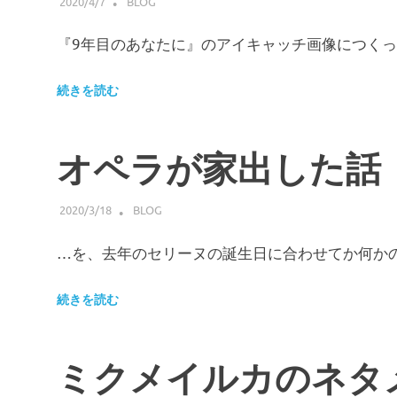
2020/4/7
HIROSERYO
BLOG
『9年目のあなたに』のアイキャッチ画像につくっ
続きを読む
オペラが家出した話
2020/3/18
HIROSERYO
BLOG
…を、去年のセリーヌの誕生日に合わせてか何かの
続きを読む
ミクメイルカのネタ