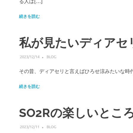
る人は[…]
続きを読む
私が見たいディアセ
2023/12/14
HIROSERYO
BLOG
その昔、ディアセリと言えばひろせ涼みたいな時
続きを読む
SO2Rの楽しいとこ
2023/12/11
HIROSERYO
BLOG