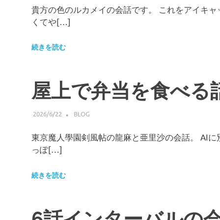
貴方の色のルカメイの会話です。 これをアイキ
くてや[…]
続きを読む
屋上で弁当を食べる
2026/6/22
HIROSERYO
BLOG
東京魔人學園剣風帖の龍麻と亜里沙の会話。 AI
っぽ[…]
続きを読む
6話インターバルの会