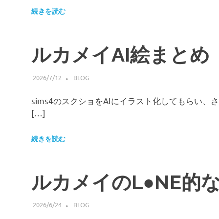
続きを読む
ルカメイAI絵まとめ
2026/7/12
HIROSERYO
BLOG
sims4のスクショをAIにイラスト化してもらい
[…]
続きを読む
ルカメイのL●NE的
2026/6/24
HIROSERYO
BLOG