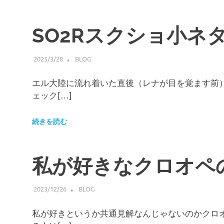
SO2Rスクショ小ネ
2025/3/28
HIROSERYO
BLOG
エル大陸に流れ着いた直後（レナが目を覚ます前
ェック[…]
続きを読む
私が好きなクロオペ
2023/12/26
HIROSERYO
BLOG
私が好きというか共通見解なんじゃないのかクロ