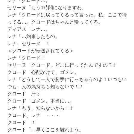
レナ「クロード…。
セリーヌ「もう1時間になりますわ。
レナ「クロードは戻ってくるって言った。私、ここで待
ってる…。クロードはちゃんと帰ってくる。
ディアス「レナ…。
レナ「…約束したもの。
レナ、セリーヌ ！
＜クロードが転送されてくる＞
レナ「クロード！
セリーヌ「クロード、どこに行ってたんですの？！
クロード「心配かけて、ゴメン。
レナ「どうして一人で勝手に行っちゃうのよ！いつもい
つも、人の気持ちも知らないで！！
クロード 汗；
クロード「ゴメン、本当に…。
レナ「もう、知らないから！！
クロード、レナ ・・・
クロード ！
クロード「…早くここを離れよう。