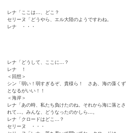
プ
レナ「ここは…、どこ？
セリーヌ「どうやら、エル大陸のようですわね。
レナ ・・・
レナ「どうして、ここに…？
レナ ！
＜回想＞
シン「弱い！弱すぎるぞ、貴様ら！ さあ、海の藻くず
となるがいい！！
＜海岸＞
レナ「あの時、私たち負けたのね。それから海に落とさ
れて…。みんな、どうなったのかしら…。
レナ「クロードはどこ…？
セリーヌ ・・・