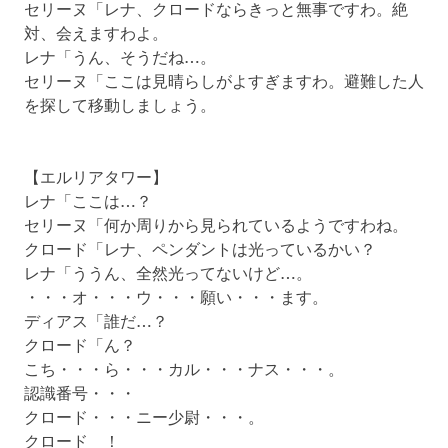
セリーヌ「レナ、クロードならきっと無事ですわ。絶
対、会えますわよ。
レナ「うん、そうだね…。
セリーヌ「ここは見晴らしがよすぎますわ。避難した人
を探して移動しましょう。
【エルリアタワー】
レナ「ここは…？
セリーヌ「何か周りから見られているようですわね。
クロード「レナ、ペンダントは光っているかい？
レナ「ううん、全然光ってないけど…。
・・・オ・・・ウ・・・願い・・・ます。
ディアス「誰だ…？
クロード「ん？
こち・・・ら・・・カル・・・ナス・・・。
認識番号・・・
クロード・・・ニー少尉・・・。
クロード ！