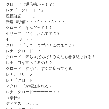
クロード（通信機から！？）
レナ「…クロード？」
座標確認・・・。
転送10秒前・・・9・・・8・・・。
クロード「なんだって！？
セリーヌ「どうしたんですの？
4・・・3・・・。
クロード「くそ、まずい！このままじゃ！
レナ「クロード！？
クロード「来ちゃだめだ！みんなも巻き込まれる！
レナ「何を言ってるの！？
クロード「すぐに、すぐに戻ってくる！
レナ、セリーヌ ！
レナ「クロード！！
＜クロードが転送される＞
レナ「クロードーーーーー！！
＜暗転＞
ディアス「レナ…。