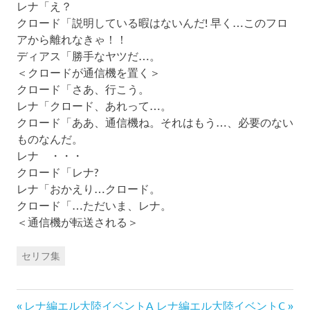
レナ「え？
クロード「説明している暇はないんだ! 早く…このフロ
アから離れなきゃ！！
ディアス「勝手なヤツだ…。
＜クロードが通信機を置く＞
クロード「さあ、行こう。
レナ「クロード、あれって…。
クロード「ああ、通信機ね。それはもう…、必要のない
ものなんだ。
レナ ・・・
クロード「レナ?
レナ「おかえり…クロード。
クロード「…ただいま、レナ。
＜通信機が転送される＞
セリフ集
前
次
レナ編エル大陸イベントA
レナ編エル大陸イベントC