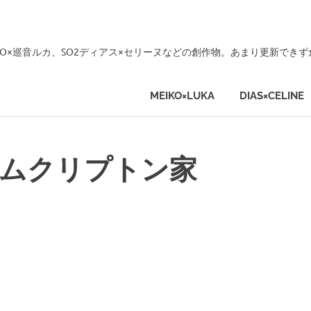
KO×巡音ルカ、SO2ディアス×セリーヌなどの創作物。あまり更新でき
MEIKO×LUKA
DIAS×CELINE
のシムクリプトン家