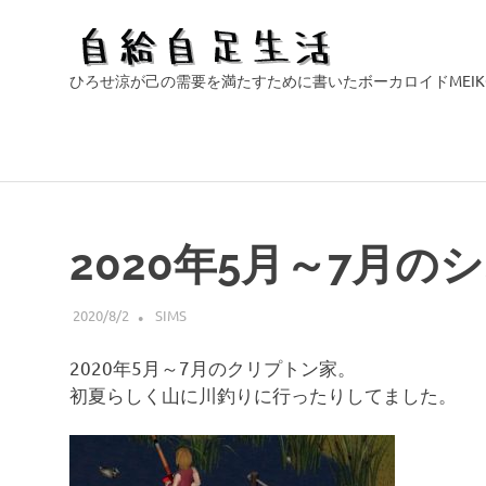
自
ひろせ涼が己の需要を満たすために書いたボーカロイドMEI
給
自
コ
ン
足
テ
2020年5月～7月
ン
生
ツ
2020/8/2
HIROSERYO
SIMS
へ
活
ス
2020年5月～7月のクリプトン家。
キ
初夏らしく山に川釣りに行ったりしてました。
ッ
プ