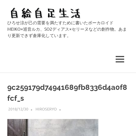
自
ひろせ涼が己の需要を満たすために書いたボーカロイド
給
MEIKO×巡音ルカ、SO2ディアス×セリーヌなどの創作物。あま
り更新できず倉庫化しています。
自
足
MENU
生
コ
活
ン
9c259179d74941689fb8336d4a0f8
テ
fcf_s
ン
ツ
2018/12/30
HIROSERYO
へ
ス
キ
ッ