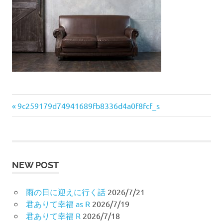
プ
前
投
9c259179d74941689fb8336d4a0f8fcf_s
の
稿
記
事:
ナ
NEW POST
ビ
ゲ
雨の日に迎えに行く話
2026/7/21
君ありて幸福 as R
2026/7/19
ー
君ありて幸福 R
2026/7/18