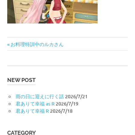
プ
前
投
お料理特訓中のルカさん
の
稿
記
事:
ナ
NEW POST
ビ
ゲ
雨の日に迎えに行く話
2026/7/21
君ありて幸福 as R
2026/7/19
ー
君ありて幸福 R
2026/7/18
シ
ョ
CATEGORY