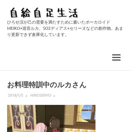
自
ひろせ涼が己の需要を満たすために書いたボーカロイド
給
MEIKO×巡音ルカ、SO2ディアス×セリーヌなどの創作物。あま
り更新できず倉庫化しています。
自
足
MENU
生
コ
活
ン
お料理特訓中のルカさん
テ
ン
2018/1/5
HIROSERYO
ツ
へ
ス
キ
ッ