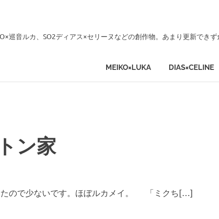
KO×巡音ルカ、SO2ディアス×セリーヌなどの創作物。あまり更新でき
MEIKO×LUKA
DIAS×CELINE
プトン家
かったので少ないです。ほぼルカメイ。 「ミクち[…]