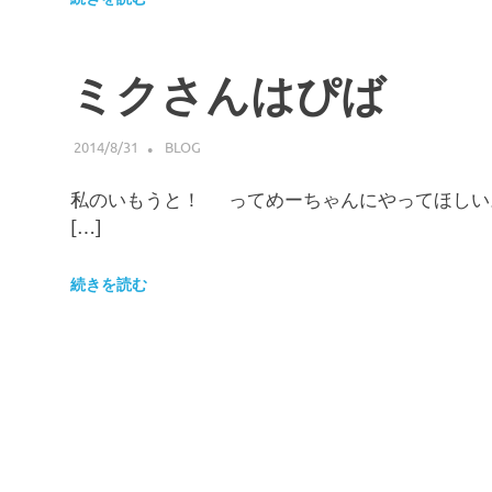
ミクさんはぴば
2014/8/31
HIROSERYO
BLOG
私のいもうと！ ってめーちゃんにやってほしい
[…]
続きを読む