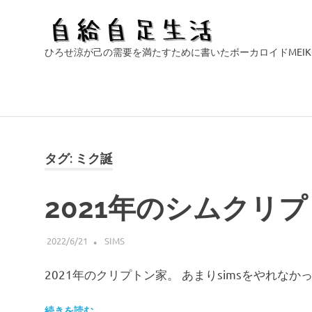
自
ひろせ涼が己の需要を満たすために書いたボーカロイドMEI
給
自
コ
ン
足
テ
タグ:
ミク誕
ン
生
ツ
2021年のシムクリ
へ
活
ス
キ
2022/6/21
HIROSERYO
SIMS
ッ
2021年のクリプトン家。 あまりsimsをやれな
プ
続きを読む