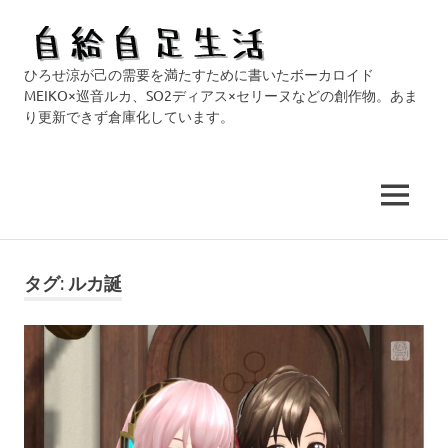
自
ひろせ涼が己の需要を満たすために書いたボーカロイド
給
MEIKO×巡音ルカ、SO2ディアス×セリーヌなどの創作物。あま
り更新できず倉庫化しています。
自
足
MENU
生
コ
活
ン
タグ:
ルカ誕
テ
ン
ツ
へ
ス
キ
ッ