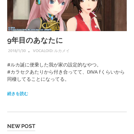
プ
9年目のあなたに
2018/1/30
HIROSERYO
VOCALOID: ルカメイ
#ルカ誕に便乗した我が家の設定的なやつ。
#カラセクあたりから付き合ってて、DIVA fくらいから
同棲してることになってる。
続きを読む
NEW POST