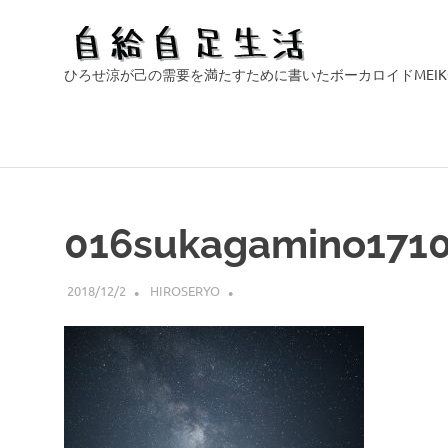
自
ひろせ涼が己の需要を満たすために書いたボーカロイドMEI
給
自
コ
ン
足
テ
016sukagamino171
ン
生
ツ
2018/12/2
HIROSERYO
へ
活
ス
キ
ッ
プ