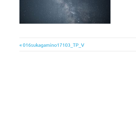
前
投
016sukagamino17103_TP_V
の
稿
記
事:
ナ
ビ
ゲ
ー
シ