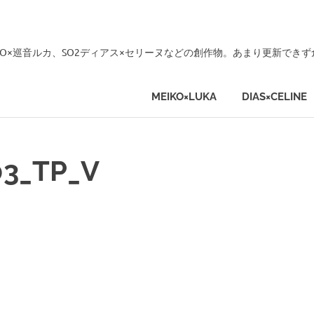
KO×巡音ルカ、SO2ディアス×セリーヌなどの創作物。あまり更新でき
MEIKO×LUKA
DIAS×CELINE
03_TP_V