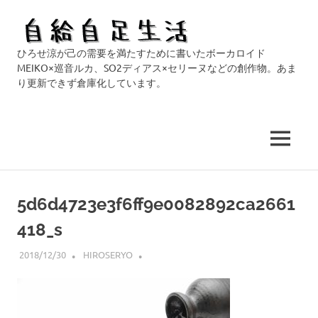
自
ひろせ涼が己の需要を満たすために書いたボーカロイド
給
MEIKO×巡音ルカ、SO2ディアス×セリーヌなどの創作物。あま
り更新できず倉庫化しています。
自
足
MENU
生
コ
活
ン
5d6d4723e3f6ff9e0082892ca2661
テ
418_s
ン
ツ
2018/12/30
HIROSERYO
へ
ス
キ
ッ