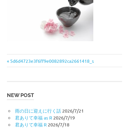
プ
前
投
5d6d4723e3f6ff9e0082892ca2661418_s
の
稿
記
事:
ナ
NEW POST
ビ
ゲ
雨の日に迎えに行く話
2026/7/21
君ありて幸福 as R
2026/7/19
ー
君ありて幸福 R
2026/7/18