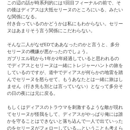
この辺の話が時系列的には1回目フィーナルの前で、そ
の後はディアスは大抵セリーヌのところにいる、みたい
な関係になる。
付き合っているのかどうかは私にもわからない。セリー
ヌはあまりそう言う関係にこだわらない。
そんな二人がなぜEDでああなったのかと言うと、多分
セリーヌの機嫌が悪かったのでしょう。
ガブリエル戦から1年か2年経過していると思われるの
でディアスとセリーヌは一緒にトレジャーハントの旅を
しているのですが、道中でディアスが何らかの地雷を踏
んでセリーヌを怒らせて、もうあなたとは一緒に旅はし
ません（行き先も別とは言っていない）となって多分そ
の日の夜には元に戻る。
もしくはディアスのトラウマを刺激するような敵が現れ
てセリーヌが怪我をして、ディアスがやっぱり俺には誰
かを守ることはできないと落ち込んで一人で出ていった
のをセリーヌがフォローしている…ということも考えら