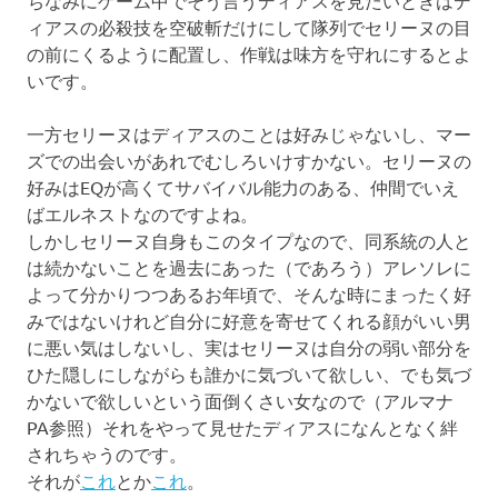
ちなみにゲーム中でそう言うディアスを見たいときはデ
ィアスの必殺技を空破斬だけにして隊列でセリーヌの目
の前にくるように配置し、作戦は味方を守れにするとよ
いです。
一方セリーヌはディアスのことは好みじゃないし、マー
ズでの出会いがあれでむしろいけすかない。セリーヌの
好みはEQが高くてサバイバル能力のある、仲間でいえ
ばエルネストなのですよね。
しかしセリーヌ自身もこのタイプなので、同系統の人と
は続かないことを過去にあった（であろう）アレソレに
よって分かりつつあるお年頃で、そんな時にまったく好
みではないけれど自分に好意を寄せてくれる顔がいい男
に悪い気はしないし、実はセリーヌは自分の弱い部分を
ひた隠しにしながらも誰かに気づいて欲しい、でも気づ
かないで欲しいという面倒くさい女なので（アルマナ
PA参照）それをやって見せたディアスになんとなく絆
されちゃうのです。
それが
これ
とか
これ
。