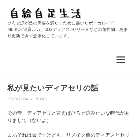
自
ひろせ涼が己の需要を満たすために書いたボーカロイド
給
MEIKO×巡音ルカ、SO2ディアス×セリーヌなどの創作物。あま
り更新できず倉庫化しています。
自
足
MENU
生
コ
活
ン
私が見たいディアセリの話
テ
ン
2023/12/14
HIROSERYO
BLOG
ツ
その昔、ディアセリと言えばひろせ涼みたいな時代があ
へ
りまして（ないよ）
ス
キ
まあそれは嘘ですけども、リメイク前のディアスとセリ
ッ