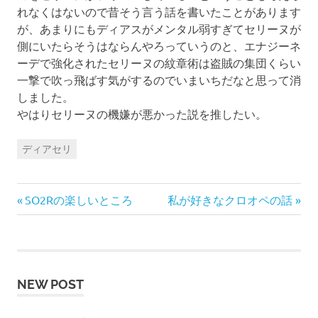
れなくはないので昔そう言う話を書いたことがあります
が、あまりにもディアスがメンタル弱すぎてセリーヌが
側にいたらそうはならんやろっていうのと、エナジーネ
ーデで強化されたセリーヌの紋章術は盗賊の集団くらい
一撃で吹っ飛ばす気がするのでいまいちだなと思って消
しました。
やはりセリーヌの機嫌が悪かった説を推したい。
ディアセリ
前
次
投
SO2Rの楽しいところ
私が好きなクロオペの話
の
の
稿
記
記
事:
事:
ナ
NEW POST
ビ