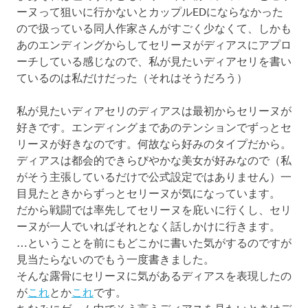
ーヌって狙いに行かないとカップルEDにならなかった
プ
ので扱っている同人作家さんがすごく少なくて、しかも
あのエンディングからしてセリーヌがディアスにアプロ
ーチしている感じなので、私が見たいディアセリを書い
ているのは私だけだった（それはそうだろう）
私が見たいディアセリのディアスは最初からセリーヌが
好きです。エンディングまであのテンションでずっとセ
リーヌが好きなのです。何故なら好みのタイプだから。
ディアスは都会的できらびやかな美女が好みなので（私
がそう主張しているだけで公式設定ではありません）一
目見たときからずっとセリーヌが気になっています。
だから戦闘では率先してセリーヌを庇いに行くし、セリ
ーヌが一人でいればそれとなく話しかけに行きます。
…ということを前にもどこかに書いた気がするのですが
見当たらないのでもう一度書きました。
そんな露骨にセリーヌに気があるディアスを表現したの
が
これ
とか
これ
です。